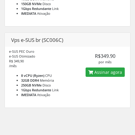
150GB NVMe
Disco
1Gbps Redundante
Link
IMEDIATA
Ativação
Vps e-SUS br (SC006C)
e-SUS PEC Ouro
R$349.90
e-SUS Otimizado
R$ 349,90
por mês
/mês
Assinar agora
8 vCPU (Ryzen)
CPU
32GB DDR4
Memória
250GB NVMe
Disco
1Gbps Redundante
Link
IMEDIATA
Ativação