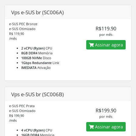
Vps e-SUS br (SC006A)
e-SUS PEC Bronze
R$119.90
e-SUS Otimizado
R$ 119,90
por mês
/mês
Assinar agora
2 vCPU (Ryzen)
CPU
8GB DDR4
Memória
100GB NVMe
Disco
1Gbps Redundante
Link
IMEDIATA
Ativação
Vps e-SUS br (SC006B)
e-SUS PEC Prata
R$199.90
e-SUS Otimizado
R$ 199,90
por mês
/mês
Assinar agora
4 vCPU (Ryzen)
CPU
16GB DDR4
Memória