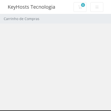
0
KeyHosts Tecnologia
Carrinho de Com
Carrinho de Compras