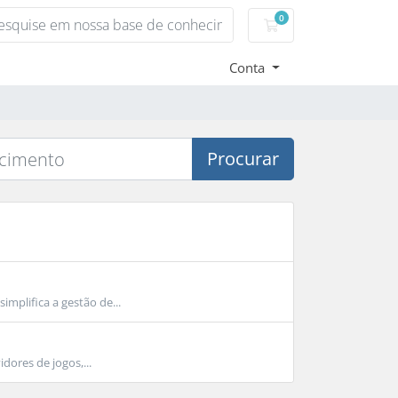
0
Carrinho de Compr
Conta
Procurar
mplifica a gestão de...
dores de jogos,...